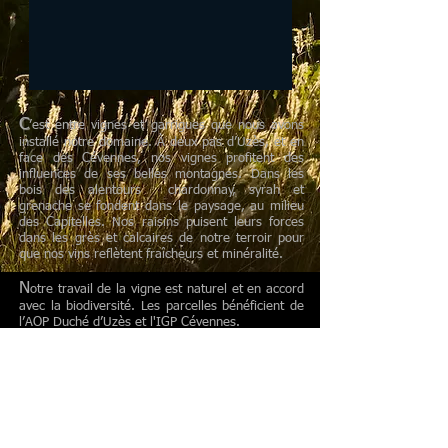
C
’est entre vignes et garrigues que nous avons
installé notre domaine. À deux pas d’Uzès, et en
face des Cévennes, nos vignes profitent des
influences de ses belles montagnes. Dans les
bois des alentours chardonnay, syrah et
grenache se fondent dans le paysage, au milieu
des Capitelles. Nos raisins puisent leurs forces
dans les grès et calcaires de notre terroir pour
que nos vins reflètent fraîcheurs et minéralité.
N
otre travail de la vigne est naturel et en accord
avec la biodiversité. Les parcelles bénéficient de
l’AOP Duché d’Uzès et l'IGP Cévennes.
N
ous vous accueillons au cœur du domaine pour
partager notre passion, vous pourrez alors faire
une visite de notre chai et une dégustation dans
notre caveau.